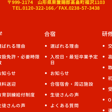
〒999-2174 山形県東置賜郡高畠町福沢1103
TEL.0120-322-166／FAX.0238-57-3438
学
合宿
研
選ばれる理由
選ばれる理由
取扱免許・必要時限
入校日・最短卒業予定
数
日
お知らせ
お知らせ
無料送迎
合宿宿舎・周辺施設
教育訓練給付制度
生徒さんの声
O
生徒さんの声
よくある質問