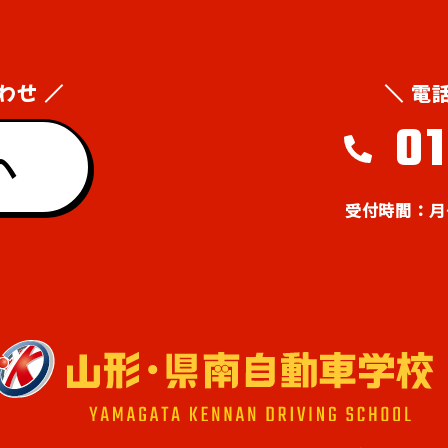
わせ ／
＼ 電
0
へ
受付時間：月～金